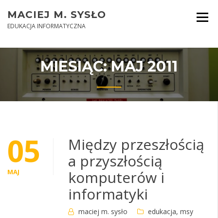
Skip
MACIEJ M. SYSŁO
to
content
EDUKACJA INFORMATYCZNA
MIESIĄC:
MAJ 2011
05
Między przeszłością
a przyszłością
MAJ
komputerów i
informatyki
maciej m. sysło
edukacja
,
msy