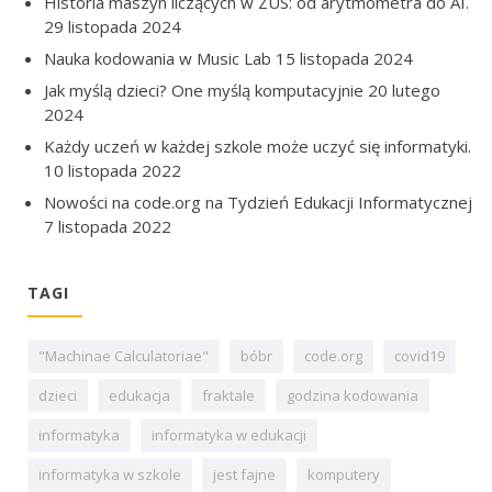
Historia maszyn liczących w ZUS: od arytmometra do AI.
29 listopada 2024
Nauka kodowania w Music Lab
15 listopada 2024
Jak myślą dzieci? One myślą komputacyjnie
20 lutego
2024
Każdy uczeń w każdej szkole może uczyć się informatyki.
10 listopada 2022
Nowości na code.org na Tydzień Edukacji Informatycznej
7 listopada 2022
TAGI
"Machinae Calculatoriae"
bóbr
code.org
covid19
dzieci
edukacja
fraktale
godzina kodowania
informatyka
informatyka w edukacji
informatyka w szkole
jest fajne
komputery