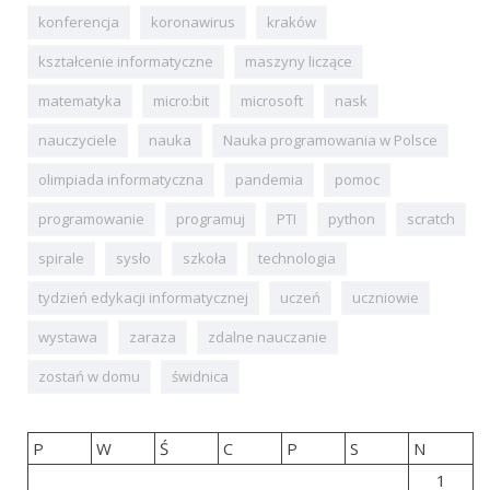
konferencja
koronawirus
kraków
kształcenie informatyczne
maszyny liczące
matematyka
micro:bit
microsoft
nask
nauczyciele
nauka
Nauka programowania w Polsce
olimpiada informatyczna
pandemia
pomoc
programowanie
programuj
PTI
python
scratch
spirale
sysło
szkoła
technologia
tydzień edykacji informatycznej
uczeń
uczniowie
wystawa
zaraza
zdalne nauczanie
zostań w domu
świdnica
P
W
Ś
C
P
S
N
1