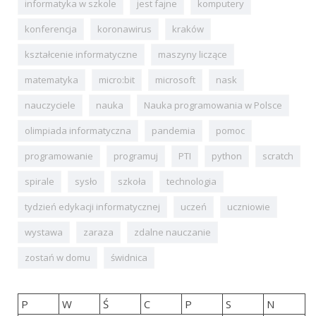
informatyka w szkole
jest fajne
komputery
konferencja
koronawirus
kraków
kształcenie informatyczne
maszyny liczące
matematyka
micro:bit
microsoft
nask
nauczyciele
nauka
Nauka programowania w Polsce
olimpiada informatyczna
pandemia
pomoc
programowanie
programuj
PTI
python
scratch
spirale
sysło
szkoła
technologia
tydzień edykacji informatycznej
uczeń
uczniowie
wystawa
zaraza
zdalne nauczanie
zostań w domu
świdnica
P
W
Ś
C
P
S
N