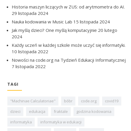
Historia maszyn liczących w ZUS: od arytmometra do AI.
29 listopada 2024
Nauka kodowania w Music Lab
15 listopada 2024
Jak myślą dzieci? One myślą komputacyjnie
20 lutego
2024
Każdy uczeń w każdej szkole może uczyć się informatyki.
10 listopada 2022
Nowości na code.org na Tydzień Edukacji Informatycznej
7 listopada 2022
TAGI
"Machinae Calculatoriae"
bóbr
code.org
covid19
dzieci
edukacja
fraktale
godzina kodowania
informatyka
informatyka w edukacji