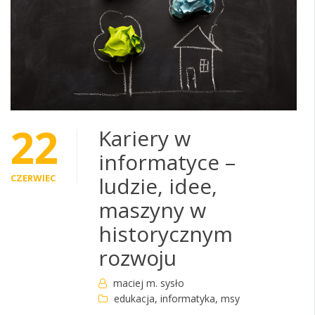
22
Kariery w
informatyce –
CZERWIEC
ludzie, idee,
maszyny w
historycznym
rozwoju
maciej m. sysło
edukacja
,
informatyka
,
msy