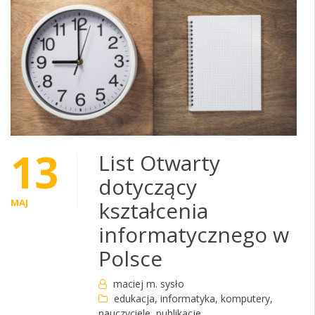
13
List Otwarty
dotyczący
MAJ
kształcenia
informatycznego w
Polsce
maciej m. sysło
edukacja
,
informatyka
,
komputery
,
nauczyciele
,
publikacje