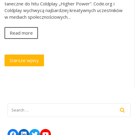
taneczne do hitu Coldplay „Higher Power”. Code.org i
Coldplay wychwycą najbardziej kreatywnych uczestników
w mediach społecznościowych…
Read more
Nawigacja
Starsze wpisy
po
wpisach
Facebook
LinkedIn
Twitter
YouTube