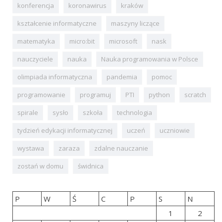
konferencja
koronawirus
kraków
kształcenie informatyczne
maszyny liczące
matematyka
micro:bit
microsoft
nask
nauczyciele
nauka
Nauka programowania w Polsce
olimpiada informatyczna
pandemia
pomoc
programowanie
programuj
PTI
python
scratch
spirale
sysło
szkoła
technologia
tydzień edykacji informatycznej
uczeń
uczniowie
wystawa
zaraza
zdalne nauczanie
zostań w domu
świdnica
P
W
Ś
C
P
S
N
1
2