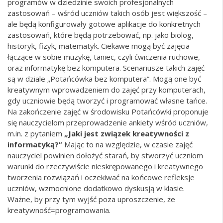
programów w dziedzinie swoich profesjonalnych
zastosowań – wśród uczniów takich osób jest większość –
ale będą konfigurowały gotowe aplikacje do konkretnych
zastosowań, które będą potrzebować, np. jako biolog,
historyk, fizyk, matematyk. Ciekawe mogą być zajęcia
łączące w sobie muzykę, taniec, czyli ćwiczenia ruchowe,
oraz informatykę bez komputera. Scenariusze takich zajęć
są w dziale „Potańcówka bez komputera”. Mogą one być
kreatywnym wprowadzeniem do zajęć przy komputerach,
gdy uczniowie będą tworzyć i programować własne tańce.
Na zakończenie zajęć w środowisku Potańcówki proponuje
się nauczycielom przeprowadzenie ankiety wśród uczniów,
m.in. z pytaniem
„Jaki jest związek kreatywności z
informatyką?”
Mając to na względzie, w czasie zajęć
nauczyciel powinien dołożyć starań, by stworzyć uczniom
warunki do rzeczywiście nieskrępowanego i kreatywnego
tworzenia rozwiązań i oczekiwać na końcowe refleksje
uczniów, wzmocnione dodatkowo dyskusją w klasie.
Ważne, by przy tym wyjść poza uproszczenie, że
kreatywność=programowania.