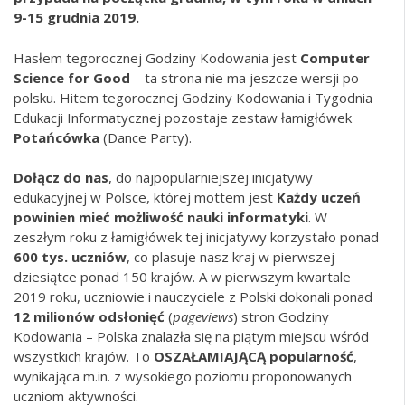
9-15 grudnia 2019.
Hasłem tegorocznej Godziny Kodowania jest
Computer
Science for Good
– ta strona nie ma jeszcze wersji po
polsku. Hitem tegorocznej Godziny Kodowania i Tygodnia
Edukacji Informatycznej pozostaje zestaw łamigłówek
Potańcówka
(Dance Party).
Dołącz do nas
, do najpopularniejszej inicjatywy
edukacyjnej w Polsce, której mottem jest
Każdy uczeń
powinien mieć możliwość nauki informatyki
. W
zeszłym roku z łamigłówek tej inicjatywy korzystało ponad
600 tys. uczniów
, co plasuje nasz kraj w pierwszej
dziesiątce ponad 150 krajów. A w pierwszym kwartale
2019 roku, uczniowie i nauczyciele z Polski dokonali ponad
12 milionów odsłonięć
(
pageviews
) stron Godziny
Kodowania – Polska znalazła się na piątym miejscu wśród
wszystkich krajów. To
OSZAŁAMIAJĄCĄ popularność
,
wynikająca m.in. z wysokiego poziomu proponowanych
uczniom aktywności.