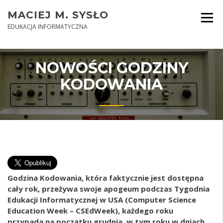
Skip
MACIEJ M. SYSŁO
to
content
EDUKACJA INFORMATYCZNA
NOWOŚCI GODZINY
KODOWANIA
Godzina Kodowania, która faktycznie jest dostępna
cały rok, przeżywa swoje apogeum podczas Tygodnia
Edukacji Informatycznej w USA (Computer Science
Education Week – CSEdWeek), każdego roku
przypada na początku grudnia, w tym roku w dniach