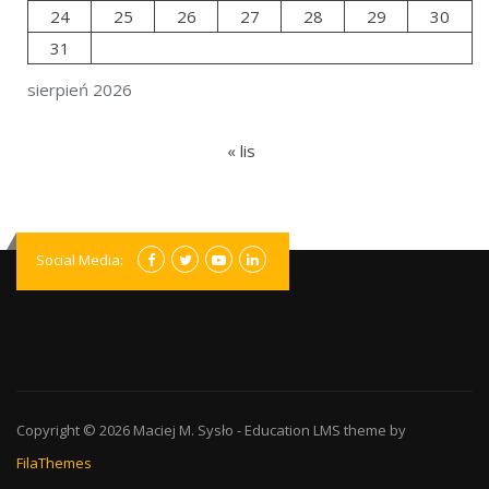
24
25
26
27
28
29
30
31
sierpień 2026
« lis
Social Media:
Copyright © 2026
Maciej M. Sysło
-
Education LMS
theme by
FilaThemes