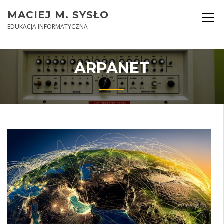
Skip
MACIEJ M. SYSŁO
to
content
EDUKACJA INFORMATYCZNA
ARPANET