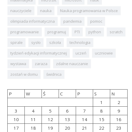
nauczyciele
nauka
Nauka programowania w Polsce
olimpiada informatyczna
pandemia
pomoc
programowanie
programuj
PTI
python
scratch
spirale
sysło
szkoła
technologia
tydzień edykacji informatycznej
uczeń
uczniowie
wystawa
zaraza
zdalne nauczanie
zostań w domu
świdnica
P
W
Ś
C
P
S
N
1
2
3
4
5
6
7
8
9
10
11
12
13
14
15
16
17
18
19
20
21
22
23