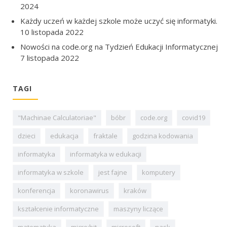
2024
Każdy uczeń w każdej szkole może uczyć się informatyki.
10 listopada 2022
Nowości na code.org na Tydzień Edukacji Informatycznej
7 listopada 2022
TAGI
"Machinae Calculatoriae"
bóbr
code.org
covid19
dzieci
edukacja
fraktale
godzina kodowania
informatyka
informatyka w edukacji
informatyka w szkole
jest fajne
komputery
konferencja
koronawirus
kraków
kształcenie informatyczne
maszyny liczące
matematyka
micro:bit
microsoft
nask