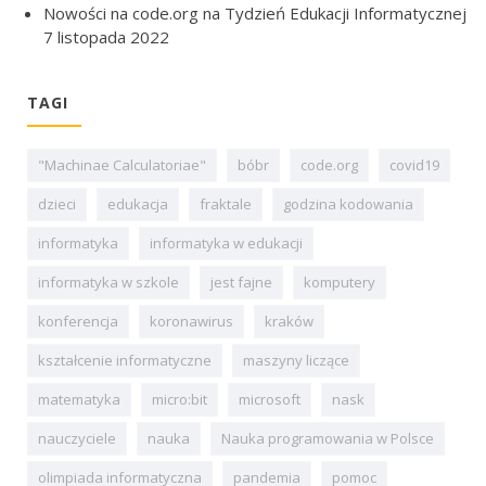
Nowości na code.org na Tydzień Edukacji Informatycznej
7 listopada 2022
TAGI
"Machinae Calculatoriae"
bóbr
code.org
covid19
dzieci
edukacja
fraktale
godzina kodowania
informatyka
informatyka w edukacji
informatyka w szkole
jest fajne
komputery
konferencja
koronawirus
kraków
kształcenie informatyczne
maszyny liczące
matematyka
micro:bit
microsoft
nask
nauczyciele
nauka
Nauka programowania w Polsce
olimpiada informatyczna
pandemia
pomoc