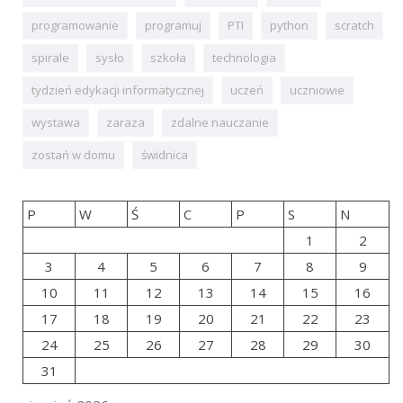
programowanie
programuj
PTI
python
scratch
spirale
sysło
szkoła
technologia
tydzień edykacji informatycznej
uczeń
uczniowie
wystawa
zaraza
zdalne nauczanie
zostań w domu
świdnica
P
W
Ś
C
P
S
N
1
2
3
4
5
6
7
8
9
10
11
12
13
14
15
16
17
18
19
20
21
22
23
24
25
26
27
28
29
30
31