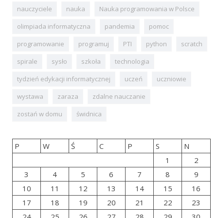
nauczyciele
nauka
Nauka programowania w Polsce
olimpiada informatyczna
pandemia
pomoc
programowanie
programuj
PTI
python
scratch
spirale
sysło
szkoła
technologia
tydzień edykacji informatycznej
uczeń
uczniowie
wystawa
zaraza
zdalne nauczanie
zostań w domu
świdnica
P
W
Ś
C
P
S
N
1
2
3
4
5
6
7
8
9
10
11
12
13
14
15
16
17
18
19
20
21
22
23
24
25
26
27
28
29
30