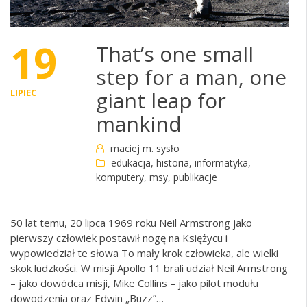
19
That’s one small
step for a man, one
LIPIEC
giant leap for
mankind
maciej m. sysło
edukacja
,
historia
,
informatyka
,
komputery
,
msy
,
publikacje
50 lat temu, 20 lipca 1969 roku Neil Armstrong jako
pierwszy człowiek postawił nogę na Księżycu i
wypowiedział te słowa To mały krok człowieka, ale wielki
skok ludzkości. W misji Apollo 11 brali udział Neil Armstrong
– jako dowódca misji, Mike Collins – jako pilot modułu
dowodzenia oraz Edwin „Buzz”…