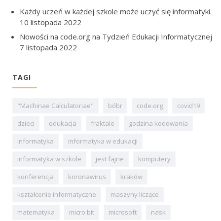
Każdy uczeń w każdej szkole może uczyć się informatyki.
10 listopada 2022
Nowości na code.org na Tydzień Edukacji Informatycznej
7 listopada 2022
TAGI
"Machinae Calculatoriae"
bóbr
code.org
covid19
dzieci
edukacja
fraktale
godzina kodowania
informatyka
informatyka w edukacji
informatyka w szkole
jest fajne
komputery
konferencja
koronawirus
kraków
kształcenie informatyczne
maszyny liczące
matematyka
micro:bit
microsoft
nask