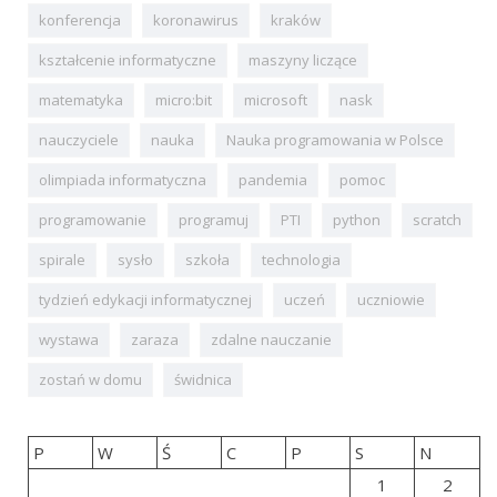
konferencja
koronawirus
kraków
kształcenie informatyczne
maszyny liczące
matematyka
micro:bit
microsoft
nask
nauczyciele
nauka
Nauka programowania w Polsce
olimpiada informatyczna
pandemia
pomoc
programowanie
programuj
PTI
python
scratch
spirale
sysło
szkoła
technologia
tydzień edykacji informatycznej
uczeń
uczniowie
wystawa
zaraza
zdalne nauczanie
zostań w domu
świdnica
P
W
Ś
C
P
S
N
1
2