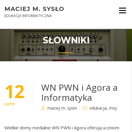
Skip
MACIEJ M. SYSŁO
to
content
EDUKACJA INFORMATYCZNA
SŁOWNIKI
12
WN PWN i Agora a
Informatyka
LUTY
maciej m. sysło
edukacja
,
msy
Wielkie domy medialne WN PWN i Agora oferują uczniom