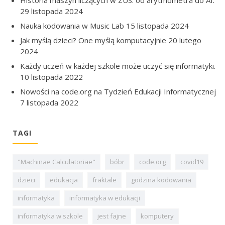
Historia maszyn liczących w ZUS: od arytmometra do AI.
29 listopada 2024
Nauka kodowania w Music Lab
15 listopada 2024
Jak myślą dzieci? One myślą komputacyjnie
20 lutego
2024
Każdy uczeń w każdej szkole może uczyć się informatyki.
10 listopada 2022
Nowości na code.org na Tydzień Edukacji Informatycznej
7 listopada 2022
TAGI
"Machinae Calculatoriae"
bóbr
code.org
covid19
dzieci
edukacja
fraktale
godzina kodowania
informatyka
informatyka w edukacji
informatyka w szkole
jest fajne
komputery