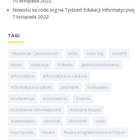
10 listopada 2022
Nowości na code.org na Tydzień Edukacji Informatycznej
7 listopada 2022
TAGI
"Machinae Calculatoriae"
bóbr
code.org
covid19
dzieci
edukacja
fraktale
godzina kodowania
informatyka
informatyka w edukacji
informatyka w szkole
jest fajne
komputery
konferencja
koronawirus
kraków
kształcenie informatyczne
maszyny liczące
matematyka
micro:bit
microsoft
nask
nauczyciele
nauka
Nauka programowania w Polsce