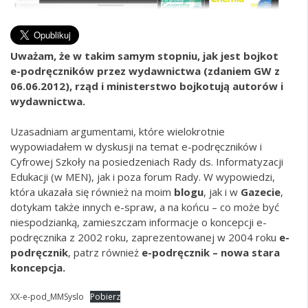
Uważam, że w takim samym stopniu, jak jest bojkot
e-podręczników przez wydawnictwa (zdaniem
GW z
06.06.2012
), rząd i ministerstwo bojkotują autorów i
wydawnictwa.
Uzasadniam argumentami, które wielokrotnie
wypowiadałem w dyskusji na temat e-podręczników i
Cyfrowej Szkoły na posiedzeniach Rady ds. Informatyzacji
Edukacji (w MEN), jak i poza forum Rady. W wypowiedzi,
która ukazała się również na moim
blogu
, jak i w
Gazecie
,
dotykam także innych e-spraw, a na końcu – co może być
niespodzianką, zamieszczam informacje o koncepcji e-
podręcznika z 2002 roku, zaprezentowanej w 2004 roku
e-
podręcznik
, patrz również
e-podręcznik – nowa stara
koncepcja.
XX-e-pod_MMSyslo
Pobierz