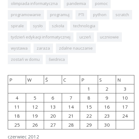
olimpiada informatyczna
pandemia
pomoc
programowanie
programuj
PTI
python
scratch
spirale
sysło
szkoła
technologia
tydzień edykacji informatycznej
uczeń
uczniowie
wystawa
zaraza
zdalne nauczanie
zostań w domu
świdnica
P
W
Ś
C
P
S
N
1
2
3
4
5
6
7
8
9
10
11
12
13
14
15
16
17
18
19
20
21
22
23
24
25
26
27
28
29
30
czerwiec 2012