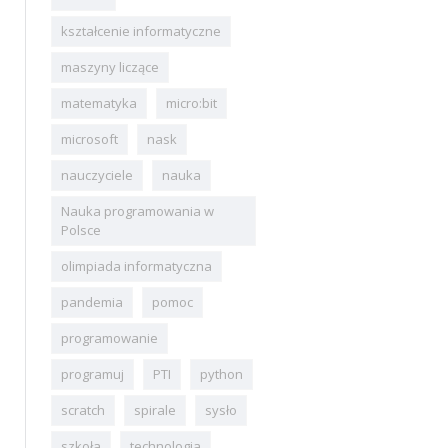
kształcenie informatyczne
maszyny liczące
matematyka
micro:bit
microsoft
nask
nauczyciele
nauka
Nauka programowania w
Polsce
olimpiada informatyczna
pandemia
pomoc
programowanie
programuj
PTI
python
scratch
spirale
sysło
szkoła
technologia