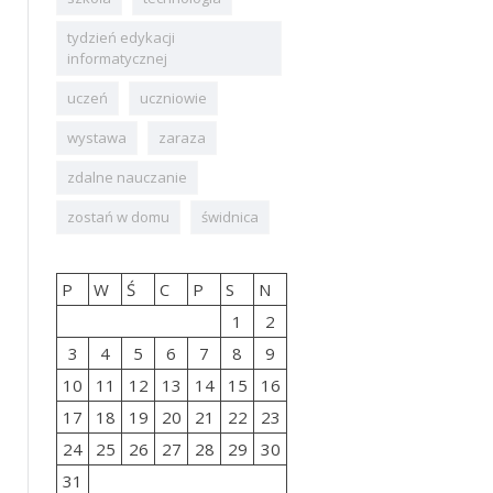
tydzień edykacji
informatycznej
uczeń
uczniowie
wystawa
zaraza
zdalne nauczanie
zostań w domu
świdnica
P
W
Ś
C
P
S
N
1
2
3
4
5
6
7
8
9
10
11
12
13
14
15
16
17
18
19
20
21
22
23
24
25
26
27
28
29
30
31