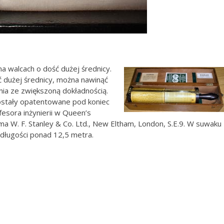
a walcach o dość dużej średnicy.
ść dużej średnicy, można nawinąć
nia ze zwiększoną dokładnością.
ostały opatentowane pod koniec
fesora inżynierii w Queen’s
rma W. F. Stanley & Co. Ltd., New Eltham, London, S.E.9. W suwaku
o długości ponad 12,5 metra.