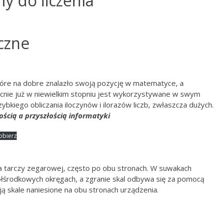
y do liczenia
czne
tóre na dobre znalazło swoją pozycję w matematyce, a
ecnie już w niewielkim stopniu jest wykorzystywane w swym
ybkiego obliczania iloczynów i ilorazów liczb, zwłaszcza dużych.
ością a przyszłością informatyki
obierz
a tarczy zegarowej, często po obu stronach. W suwakach
łśrodkowych okręgach, a zgranie skal odbywa się za pomocą
ą skale naniesione na obu stronach urządzenia.