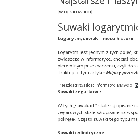
Najstarsze maszyn
[w opracowaniu]
Suwaki logarytmi
Logarytm, suwak – nieco historii
Logarytm jest jednym z tych pojęć, k
zwłaszcza w informatyce, chociaż ob
pierwotnym przeznaczeniu, czyli do sz
Traktuje o tym artykuł
Między przeszł
PrzeszloscPrzyszlosc_Informatyki_MMSyslo
P
Suwaki zegarkowe
W tych „suwakach” skale są opisane n
zegarowych skale są opisane na wspó
pokręteł. Często suwaki tego typu maj
Suwaki cylindryczne