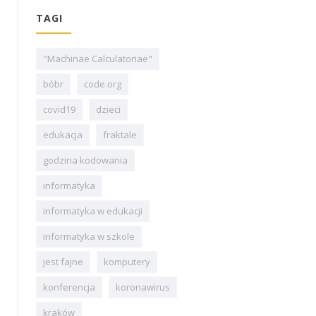
TAGI
"Machinae Calculatoriae"
bóbr
code.org
covid19
dzieci
edukacja
fraktale
godzina kodowania
informatyka
informatyka w edukacji
informatyka w szkole
jest fajne
komputery
konferencja
koronawirus
kraków