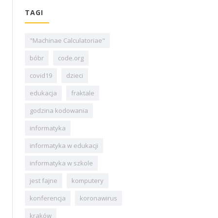
TAGI
"Machinae Calculatoriae"
bóbr
code.org
covid19
dzieci
edukacja
fraktale
godzina kodowania
informatyka
informatyka w edukacji
informatyka w szkole
jest fajne
komputery
konferencja
koronawirus
kraków