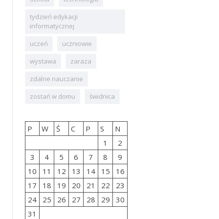
tydzień edykacji
informatycznej
uczeń
uczniowie
wystawa
zaraza
zdalne nauczanie
zostań w domu
świdnica
P
W
Ś
C
P
S
N
1
2
3
4
5
6
7
8
9
10
11
12
13
14
15
16
17
18
19
20
21
22
23
24
25
26
27
28
29
30
31