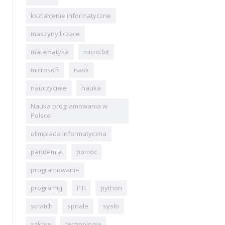
kształcenie informatyczne
maszyny liczące
matematyka
micro:bit
microsoft
nask
nauczyciele
nauka
Nauka programowania w
Polsce
olimpiada informatyczna
pandemia
pomoc
programowanie
programuj
PTI
python
scratch
spirale
sysło
szkoła
technologia