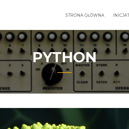
STRONA GŁÓWNA
INICJA
PYTHON