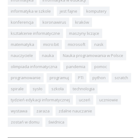
informatyka w szkole
jest fajne
komputery
konferencja
koronawirus
kraków
kształcenie informatyczne
maszyny liczące
matematyka
micro:bit
microsoft
nask
nauczyciele
nauka
Nauka programowania w Polsce
olimpiada informatyczna
pandemia
pomoc
programowanie
programuj
PTI
python
scratch
spirale
sysło
szkoła
technologia
tydzień edykacji informatycznej
uczeń
uczniowie
wystawa
zaraza
zdalne nauczanie
zostań w domu
świdnica