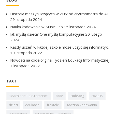
BLOG
Historia maszyn liczących w ZUS: od arytmometra do AI.
29 listopada 2024
Nauka kodowania w Music Lab
15 listopada 2024
Jak myślą dzieci? One myślą komputacyjnie
20 lutego
2024
Każdy uczeń w każdej szkole może uczyć się informatyki.
10 listopada 2022
Nowości na code.org na Tydzień Edukacji Informatycznej
7 listopada 2022
TAGI
"Machinae Calculatoriae"
bóbr
code.org
covid19
dzieci
edukacja
fraktale
godzina kodowania
informatyka
informatyka w edukacji