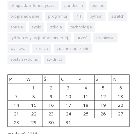
olimpiada informatyczna
pandemia
pomoc
programowanie
programuj
PTI
python
scratch
spirale
sysło
szkoła
technologia
tydzień edykacji informatycznej
uczeń
uczniowie
wystawa
zaraza
zdalne nauczanie
zostań w domu
świdnica
P
W
Ś
C
P
S
N
1
2
3
4
5
6
7
8
9
10
11
12
13
14
15
16
17
18
19
20
21
22
23
24
25
26
27
28
29
30
31
grudzień 2015