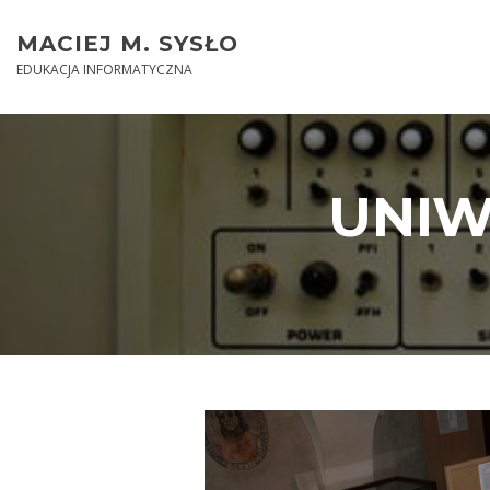
Skip
to
MACIEJ M. SYSŁO
content
EDUKACJA INFORMATYCZNA
UNIW