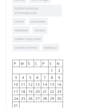
tydzień edykacji
informatycznej
uczeń
uczniowie
wystawa
zaraza
zdalne nauczanie
zostań w domu
świdnica
P
W
Ś
C
P
S
N
1
2
3
4
5
6
7
8
9
10
11
12
13
14
15
16
17
18
19
20
21
22
23
24
25
26
27
28
29
30
31