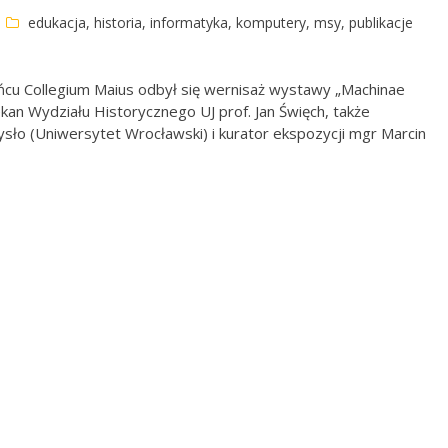
edukacja
,
historia
,
informatyka
,
komputery
,
msy
,
publikacje
ńcu Collegium Maius odbył się wernisaż wystawy „Machinae
kan Wydziału Historycznego UJ prof. Jan Święch, także
ło (Uniwersytet Wrocławski) i kurator ekspozycji mgr Marcin