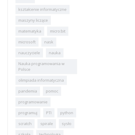
kształcenie informatyczne
maszyny liczące
matematyka
micro:bit
microsoft
nask
nauczyciele
nauka
Nauka programowania w
Polsce
olimpiada informatyczna
pandemia
pomoc
programowanie
programuj
PTI
python
scratch
spirale
sysło
szkoła
technologia