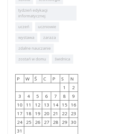
tydzień edykacji
informatycznej
uczeń
uczniowie
wystawa
zaraza
zdalne nauczanie
zostań w domu
świdnica
P
W
Ś
C
P
S
N
1
2
3
4
5
6
7
8
9
10
11
12
13
14
15
16
17
18
19
20
21
22
23
24
25
26
27
28
29
30
31