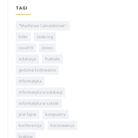
TAGI
"Machinae Calculatoriae"
bóbr
code.org
covid19
dzieci
edukacja
fraktale
godzina kodowania
informatyka
informatyka w edukacji
informatyka w szkole
jest fajne
komputery
konferencja
koronawirus
kraków