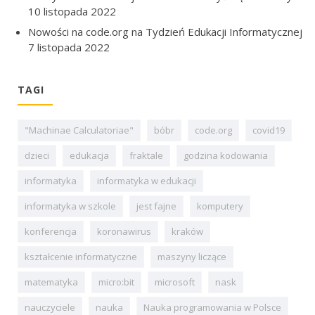
10 listopada 2022
Nowości na code.org na Tydzień Edukacji Informatycznej
7 listopada 2022
TAGI
"Machinae Calculatoriae"
bóbr
code.org
covid19
dzieci
edukacja
fraktale
godzina kodowania
informatyka
informatyka w edukacji
informatyka w szkole
jest fajne
komputery
konferencja
koronawirus
kraków
kształcenie informatyczne
maszyny liczące
matematyka
micro:bit
microsoft
nask
nauczyciele
nauka
Nauka programowania w Polsce