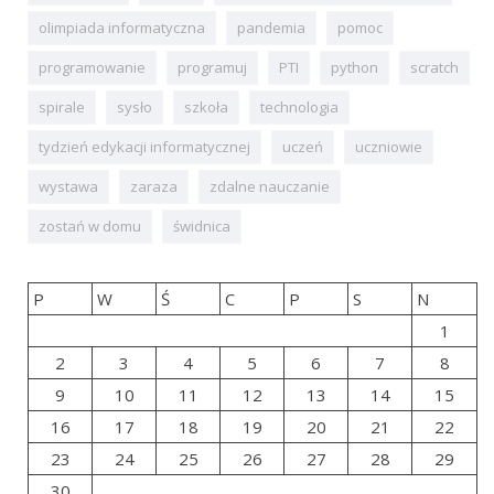
olimpiada informatyczna
pandemia
pomoc
programowanie
programuj
PTI
python
scratch
spirale
sysło
szkoła
technologia
tydzień edykacji informatycznej
uczeń
uczniowie
wystawa
zaraza
zdalne nauczanie
zostań w domu
świdnica
P
W
Ś
C
P
S
N
1
2
3
4
5
6
7
8
9
10
11
12
13
14
15
16
17
18
19
20
21
22
23
24
25
26
27
28
29
30