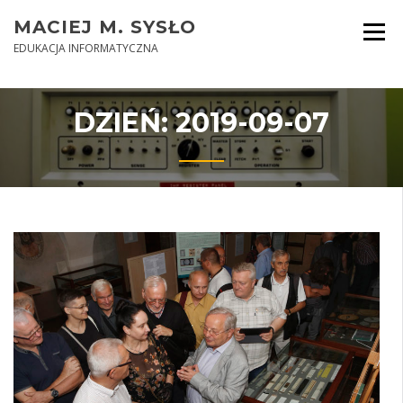
Skip
MACIEJ M. SYSŁO
to
content
EDUKACJA INFORMATYCZNA
DZIEŃ:
2019-09-07