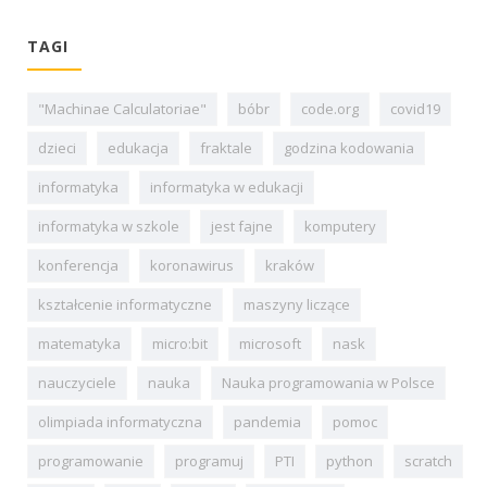
TAGI
"Machinae Calculatoriae"
bóbr
code.org
covid19
dzieci
edukacja
fraktale
godzina kodowania
informatyka
informatyka w edukacji
informatyka w szkole
jest fajne
komputery
konferencja
koronawirus
kraków
kształcenie informatyczne
maszyny liczące
matematyka
micro:bit
microsoft
nask
nauczyciele
nauka
Nauka programowania w Polsce
olimpiada informatyczna
pandemia
pomoc
programowanie
programuj
PTI
python
scratch