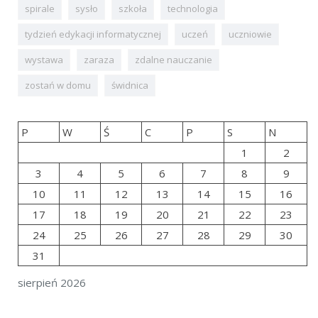
spirale
sysło
szkoła
technologia
tydzień edykacji informatycznej
uczeń
uczniowie
wystawa
zaraza
zdalne nauczanie
zostań w domu
świdnica
P
W
Ś
C
P
S
N
1
2
3
4
5
6
7
8
9
10
11
12
13
14
15
16
17
18
19
20
21
22
23
24
25
26
27
28
29
30
31
sierpień 2026