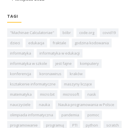
TAGI
"Machinae Calculatoriae"
bóbr
code.org
covid19
dzieci
edukacja
fraktale
godzina kodowania
informatyka
informatyka w edukacji
informatyka w szkole
jest fajne
komputery
konferencja
koronawirus
kraków
kształcenie informatyczne
maszyny liczące
matematyka
micro:bit
microsoft
nask
nauczyciele
nauka
Nauka programowania w Polsce
olimpiada informatyczna
pandemia
pomoc
programowanie
programuj
PTI
python
scratch