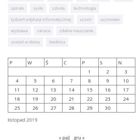
spirale
sysło
szkoła
technologia
tydzień edykacji informatycznej
uczeń
uczniowie
wystawa
zaraza
zdalne nauczanie
zostań w domu
świdnica
P
W
Ś
C
P
S
N
1
2
3
4
5
6
7
8
9
10
11
12
13
14
15
16
17
18
19
20
21
22
23
24
25
26
27
28
29
30
listopad 2019
« paź
gru »